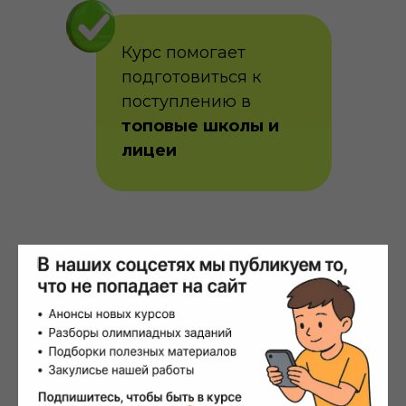
Курс помогает
подготовиться к
поступлению в
топовые школы и
лицеи
Базовый курс
олимпиадной
математики Олмат
Занятия для 0-9
классов