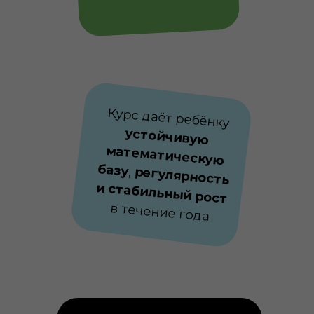
Курс даёт ребёнку
устойчивую
математическую
базу
,
регулярность
и стабильный рост
Вопросы можно задавать
в течение года
в общем чате на
платформе. Курс
проводится на платформе
Олмат