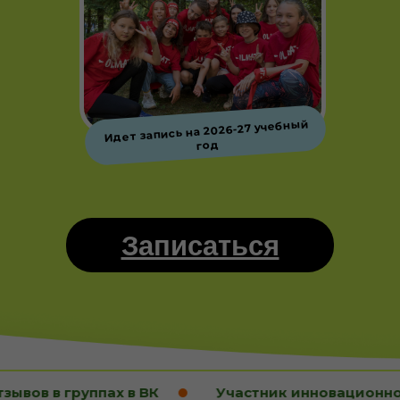
Идет запись на 2026-27 учебный
год
Записаться
ах в ВК
Участник инновационного кластера С