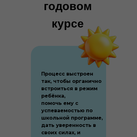
годовом
курсе
Процесс выстроен
так, чтобы органично
встроиться в режим
ребёнка,
помочь ему с
успеваемостью по
школьной программе,
Занятия проходят один-два
дать уверенность в
раза в неделю в небольших
своих силах, и
группах до 10 человек