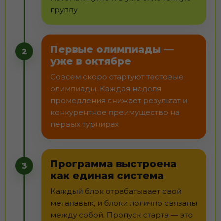
группу
Первые олимпиады —
2
уже в октябре
Совсем скоро стартуют тестовые
олимпиады. Каждая неделя
промедления снижает результат и
конкурентное преимущество на
первых турнирах
Программа выстроена
3
как единая система
Каждый блок отрабатывает свой
метанавык, и блоки логично связаны
между собой. Пропуск старта — это