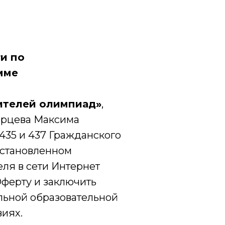
ги по
мме
ителей олимпиад»
,
арцева Максима
 435 и 437 Гражданского
установленном
ля в сети Интернет
Оферту и заключить
ельной образовательной
виях.