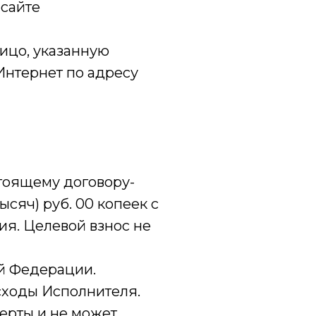
 сайте
ицо, указанную
Интернет по адресу
стоящему договору-
тысяч) руб. 00 копеек с
ия. Целевой взнос не
ой Федерации.
асходы Исполнителя.
ферты и не может