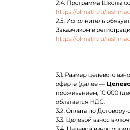
2.4. Программа Школы со
https://olmath.ru/leshma
2.5. Исполнитель обязу
Заказчиком в регистраци
https://olmath.ru/leshma
3.1. Размер целевого вз
оферте (далее —
Целево
проживанием, 10 000 (де
облагается НДС.
3.2. Оплата по Договору
3.3. Целевой взнос вклю
3.4. Целевой взнос опре