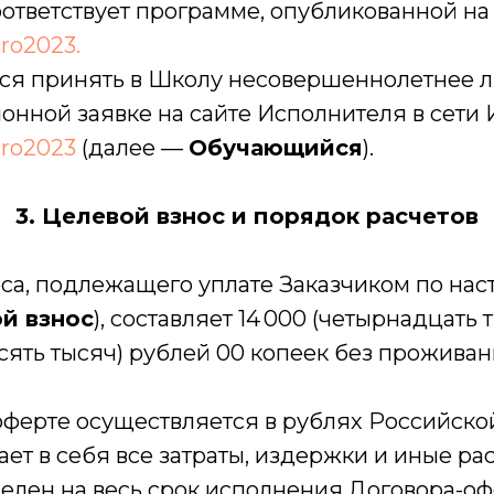
ответствует программе, опубликованной на
cro2023.
ется принять в Школу несовершеннолетнее л
онной заявке на сайте Исполнителя в сети 
cro2023
(далее —
Обучающийся
).
3. Целевой взнос и порядок расчетов
носа, подлежащего уплате Заказчиком по на
й взнос
), составляет 14 000 (четырнадцать 
сять тысяч) рублей 00 копеек без проживан
-оферте осуществляется в рублях Российск
чает в себя все затраты, издержки и иные р
делен на весь срок исполнения Договора-о