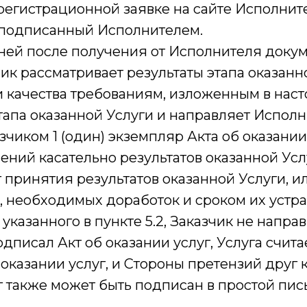
регистрационной заявке на сайте Исполните
, подписанный Исполнителем.
 дней после получения от Исполнителя докумен
ик рассматривает результаты этапа оказанн
 и качества требованиям, изложенным в нас
тапа оказанной Услуги и направляет Испол
чиком 1 (один) экземпляр Акта об оказании
ний касательно результатов оказанной Усл
 принятия результатов оказанной Услуги, и
, необходимых доработок и сроком их устр
, указанного в пункте 5.2, Заказчик не напра
дписал Акт об оказании услуг, Услуга счита
оказании услуг, и Стороны претензий друг к
луг также может быть подписан в простой пи