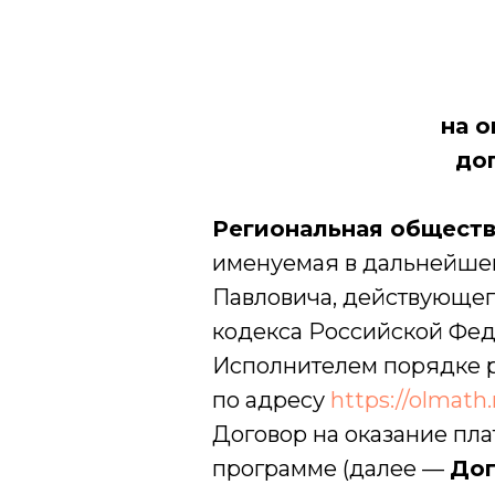
на о
до
Региональная обществ
именуемая в дальнейш
Павловича, действующего 
кодекса Российской Фед
Исполнителем порядке р
по адресу
https://olmath
Договор на оказание пл
программе (далее —
Дог