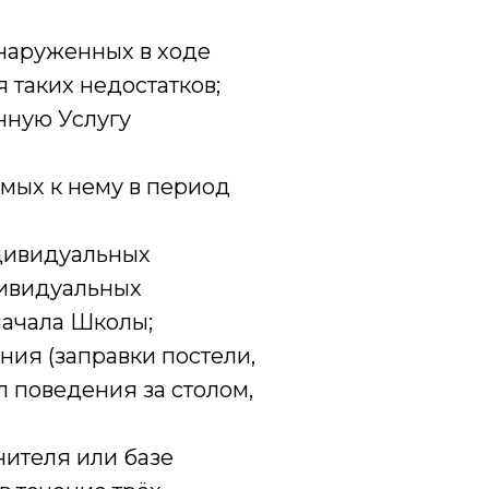
бнаруженных в ходе
 таких недостатков;
нную Услугу
мых к нему в период
ндивидуальных
дивидуальных
начала Школы;
ия (заправки постели,
 поведения за столом,
ителя или базе