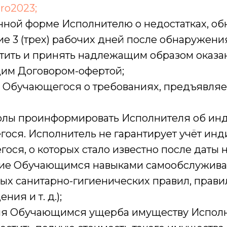
cro2023;
енной форме Исполнителю о недостатках, о
ие 3 (трех) рабочих дней после обнаружения
латить и принять надлежащим образом оказа
ящим Договором-офертой;
ь Обучающегося о требованиях, предъявляе
Школы проинформировать Исполнителя об и
ося. Исполнитель не гарантирует учёт ин
ся, о которых стало известно после даты 
ение Обучающимся навыками самообслуживан
х санитарно-гигиенических правил, правил
ия и т. д.);
ния Обучающимся ущерба имуществу Исполн