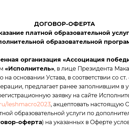
ДОГОВОР-ОФЕРТА
казание платной образовательной услу
полнительной образовательной програ
енная организация «Ассоциация побед
ем
«Исполнитель»
, в лице Президента Мак
на основании Устава, в соответствии со ст.
ерации, предлагает ранее заполнившим в 
егистрационную заявку на сайте Исполните
.ru/leshmacro2023
, акцептовать настоящую 
атной образовательной услуги по дополнит
овор-оферта
) на указанных в Оферте усло