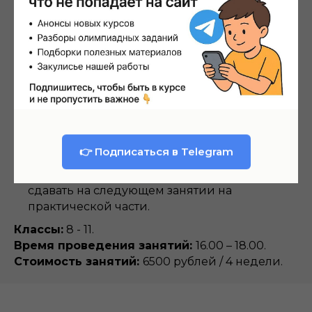
Занятия готовят к муниципальному и
региональному этапу ВСОШ по математике
Первая часть занятия посвящена разбору
новой темы – необходимой теории и тому,
как её применять на практике.
Вторая часть – практическая, на ней вы
решаете задачи и сдаёте преподавателю.
После каждого занятия есть листок с
👉 Подписаться в Telegram
домашним заданием для отработки методов.
Решения можно присылать письменно или
сдавать на следующем занятии на
практической части.
Классы:
8 - 11.
Время проведения занятий:
16.00 – 18.00.
Стоимость занятий:
6500 рублей / 4 недели.