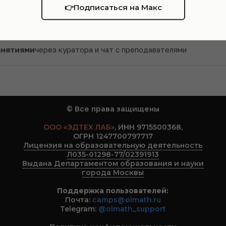
ТА
👉Подписаться на Макс
с фокусом на олимпиадную подготовку
 проверкой
и понятной обратной связью
анятиями
через куратора и чат с преподавателями
© Все права защищены
ООО «ЭДТЕХ ЛАБ»
, ИНН 9715500368,
ОГРН 1247700797717
Лицензия на образовательную деятельность
Л035-01298-77/02391913
Выдана Департаментом образования и науки
города Москвы
Поддержка пользователей:
Почта:
camps@olmath.ru
Telegram:
@olmath_support