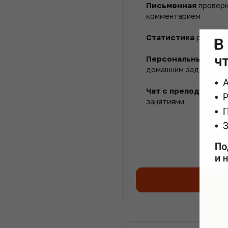
Письменная
проверк
комментарием
Статистика
решённы
Персональный кур
домашним заданиям
Чат с преподавате
занятиями
Опл