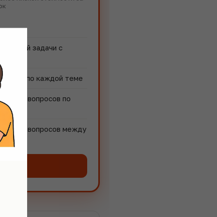
ок
 каждой задачи с
 задач по каждой теме
тор
для вопросов по
ями
для вопросов между
тить