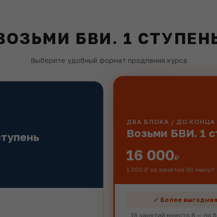
ВОЗЬМИ БВИ. 1 СТУПЕН
Выберите удобный формат продления курса
ДВА БЛОКА / ДО КОНЦА
Возьми БВИ. 1 с
ступень
16 000
₽
1 000 ₽ за занятие 90 минут
✓ Более выгодная
16 занятий вместо 8 — по 