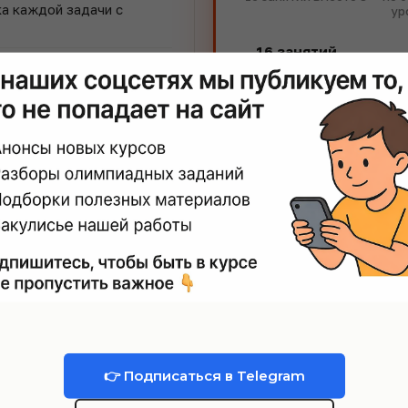
а каждой задачи с
ур
16 занятий
х задач по каждой теме
Письменная
проверка
атор
для вопросов по
комментарием
Статистика
решённых
лями
для вопросов между
Персональный кура
домашним заданиям
Чат с преподавател
занятиями
Опла
атить
👉 Подписаться в Telegram