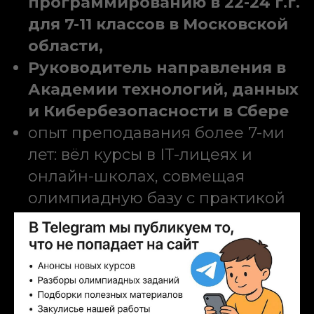
программированию в 22-24 г.г.
для 7-11 классов в Московской
области,
Руководитель направления в
Академии технологий, данных
и Кибербезопасности в Сбере
опыт преподавания более 7-ми
лет: вёл курсы в ІТ-лицеях и
онлайн-школах, совмещая
олимпиадную базу с практикой
геймдева.
Зарегистрироваться