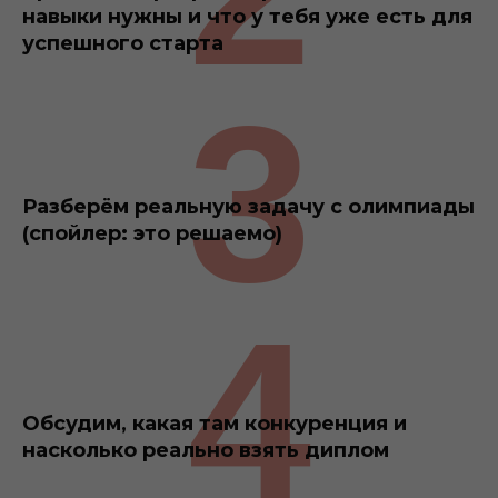
навыки нужны и что у тебя уже есть для
успешного стар
та
3
Разберём реальную задачу с олимпиады
(
спойлер: это решаемо)
4
Обсудим, какая там конкуренция и
насколько реально взять диплом