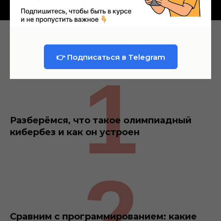
Что буд
ет на
эфире
👉 Подписаться в Telegram
1
Разберёмся, что такое олимпиадный
кибербез и как он устроен
2
Сравним с программированием: какие