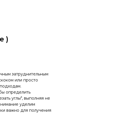
 )
ичным затруднительным
скоком или просто
подходам.
обы определить
зать углы", выполняя не
внимание уделим
ки важно для получения