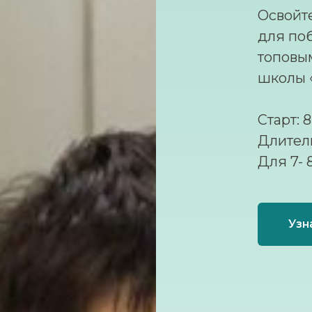
Освойт
для по
топовы
школы 
Старт: 
Длитель
Для 7- 
Узн