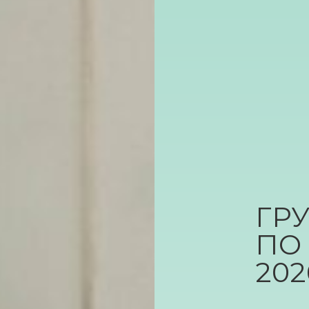
ГР
ПО
202