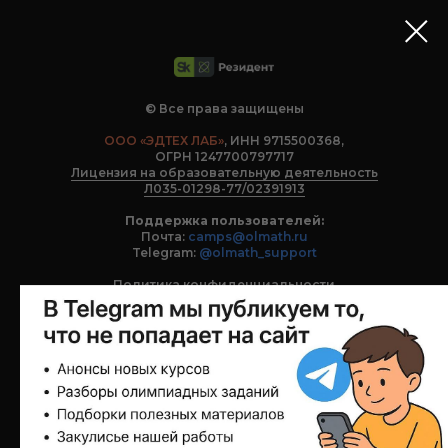
© Все права защищены
ООО «ЭДТЕХ ЛАБ»
, ИНН 9715500368,
ОГРН 1247700797717
Лицензия на образовательную деятельность
Л035-01298-77/02391913
Поддержка пользователей:
Почта:
camps@olmath.ru
Telegram:
@olmath_support
Политика конфиденциальности
Договор оферты
Школа «Олмат», 2017 - 2025
С 2025 года платформа Олмат – резидент инновационного
центра Сколково.